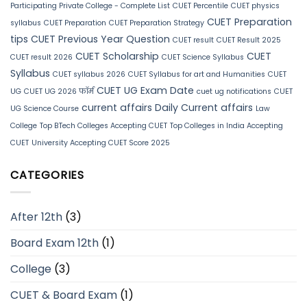
Participating Private College - Complete List
CUET Percentile
CUET physics
CUET Preparation
syllabus
CUET Preparation
CUET Preparation Strategy
tips
CUET Previous Year Question
CUET result
CUET Result 2025
CUET Scholarship
CUET
CUET result 2026
CUET Science Syllabus
Syllabus
CUET syllabus 2026
CUET Syllabus for art and Humanities
CUET
CUET UG Exam Date
UG
CUET UG 2026 फॉर्म
cuet ug notifications
CUET
current affairs
Daily Current affairs
UG Science Course
Law
College
Top BTech Colleges Accepting CUET
Top Colleges in India Accepting
CUET
University Accepting CUET Score 2025
CATEGORIES
After 12th
(3)
Board Exam 12th
(1)
College
(3)
CUET & Board Exam
(1)