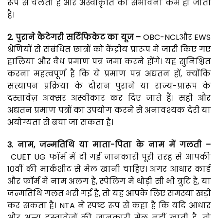
रूप से चलती है और अस्वीकृति की संभावना कम हो जाती
है।
2.
पुराने
कैटेगरी
सर्टिफिकेट
का
यूज –
OBC-NCLऔर EWS
श्रेणियों से संबंधित छात्रों को केंद्रीय प्रारूप में जारी किए गए
हालिया और वैध प्रमाण पत्र जमा करने होंगे। यह सुनिश्चित
करना महत्वपूर्ण है कि ये प्रमाण पत्र अद्यतन हों, क्योंकि
सत्यापन प्रक्रिया के दौरान पुराने या राज्य-प्रारूप के
दस्तावेज़ अक्सर अस्वीकार कर दिए जाते हैं। सही और
अद्यतन प्रमाण पत्रों का उपयोग करने से अनावश्यक देरी या
अयोग्यता से बचा जा सकता है।
3.
नाम,
जन्मतिथि
या
माता-
पिता
के
नाम
में
गलती –
CUET UG फॉर्म में दी गई जानकारी पूरी तरह से आपकी
10वीं की मार्कशीट से मेल खानी चाहिए। अगर आधार कार्ड
और फॉर्म में नाम अलग है, स्पेलिंग में थोड़ी सी भी त्रुटि है, या
जन्मतिथि गलत भरी गई है, तो यह आपके लिए समस्या खड़ी
कर सकता है। NTA ने स्पष्ट रूप से कहा है कि यदि आधार
और अन्य दस्तावेजों की जानकारी मेल नहीं खाती है, तो