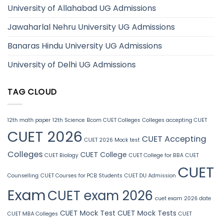
University of Allahabad UG Admissions
Jawaharlal Nehru University UG Admissions
Banaras Hindu University UG Admissions
University of Delhi UG Admissions
TAG CLOUD
12th math paper
12th Science
Bcom CUET Colleges
Colleges accepting CUET
CUET 2026
CUET Accepting
CUET 2026 Mock test
Colleges
CUET College
CUET Biology
CUET College for BBA
CUET
CUET
Counselling
CUET Courses for PCB Students
CUET DU Admission
Exam
CUET exam 2026
cuet exam 2026 date
CUET Mock Test
CUET Mock Tests
CUET MBA Colleges
CUET