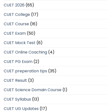
CUET 2026
(65)
CUET College
(17)
CUET Course
(16)
CUET Exam
(50)
CUET Mock Test
(6)
CUET Online Coaching
(4)
CUET PG Exam
(2)
CUET preperation tips
(35)
CUET Result
(3)
CUET Science Domain Course
(1)
CUET Syllabus
(13)
CUET UG Updates
(17)